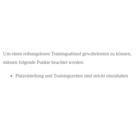
Um einen reibungslosen Trainingsablauf gewährleisten zu können,
müssen folgende Punkte beachtet werden:
Platzeinteilung und Trainingszeiten sind strickt einzuhalten
Die Tore sind nach jedem Training/Spiel aufzuräumen
Alle sonstigen Trainingsutensilien vom Platz mitnehmen
Einteilung Spielbetrieb hat Vorrang vor Trainingsbetrieb
(Abstimmung erforderlich)