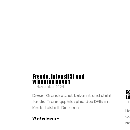
Freude, Intensität und
Wiederholungen
4. November 2024
B
Dieser Grundsatz ist bekannt und steht
L
für die Traningsphilosphie des DFBs im
10
Kinderfußball. Die neue
Li
wi
Weiterlesen »
No