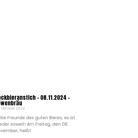
ockbieranstich – 08.11.2024 –
öwenbräu
. Oktober 2024
ebe Freunde des guten Bieres, es ist
eder soweit! Am Freitag, den 08.
vember, heißt