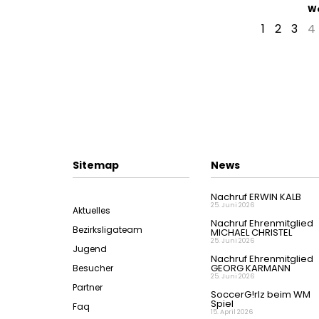
We
1
2
3
4
Sitemap
News
Nachruf ERWIN KALB
25. Juni 2026
Aktuelles
Nachruf Ehrenmitglied
Bezirksligateam
MICHAEL CHRISTEL
25. Juni 2026
Jugend
Nachruf Ehrenmitglied
GEORG KARMANN
Besucher
25. Juni 2026
Partner
SoccerG!rlz beim WM
Spiel
Faq
15. April 2026