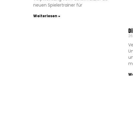
neuen Spielertrainer für
Weiterlesen »
D
26
Ve
Un
u
ma
We