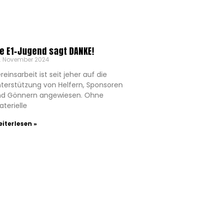
ie E1-Jugend sagt DANKE!
. November 2024
reinsarbeit ist seit jeher auf die
terstützung von Helfern, Sponsoren
nd Gönnern angewiesen. Ohne
terielle
iterlesen »