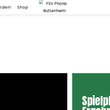
erden!
Shop
Spielp