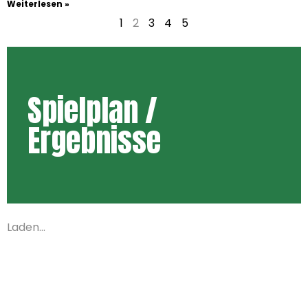
Weiterlesen »
1
2
3
4
5
Spielplan /
Ergebnisse
Laden...