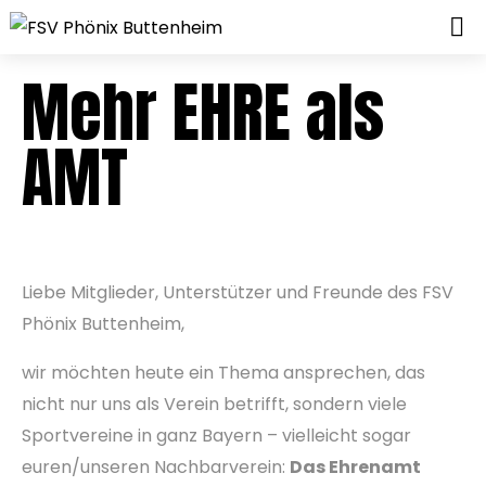
Mehr EHRE als
AMT
Liebe Mitglieder, Unterstützer und Freunde des FSV
Phönix Buttenheim,
wir möchten heute ein Thema ansprechen, das
nicht nur uns als Verein betrifft, sondern viele
Sportvereine in ganz Bayern – vielleicht sogar
euren/unseren Nachbarverein:
Das Ehrenamt