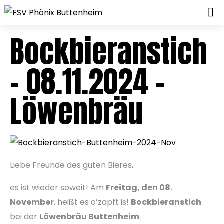
Bockbieranstich
– 08.11.2024 –
Löwenbräu
Liebe Freunde des guten Bieres,
es ist wieder soweit! Am
Freitag, den 08.
November
, heißt es o’zapft is!
Bockbieranstich
bei der
Löwenbräu Buttenheim
.