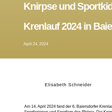
Knirpse und Sportki
Krenlauf 2024 in Bai
April 24, 2024
Elisabeth Schneider
Am 14. April 2024 fand der 6. Baiersdorfer Krenlau
Sportlerinnen und Sportlern des Phönix. Die Knirp