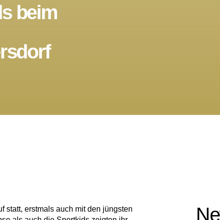
ds beim
ersdorf
Ne
f statt, erstmals auch mit den jüngsten
se als auch die Sportkids zeigten ihr